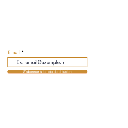
Abonnez-vous pour recevoir nos
actualités en exclusivité
E-mail
S'abonner à la liste de diffusion
Contact
Jean-Philippe Auclair & Karolyne Mendes
Courtiers Immobiliers Résidentiels
jpauclair@royallepage.ca
- 514-516-3755