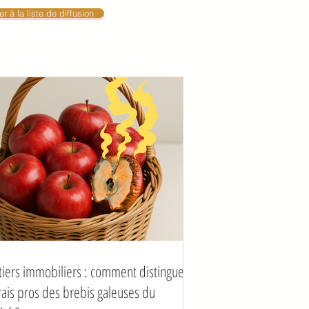
r à la liste de diffusion
tiers immobiliers : comment distinguer
vrais pros des brebis galeuses du