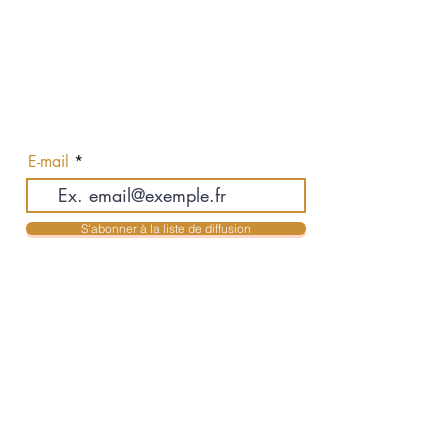
Abonnez-vous pour recevoir nos
actualités en exclusivité
E-mail
S'abonner à la liste de diffusion
Contact
Jean-Philippe Auclair & Karolyne Mendes
Courtiers Immobiliers Résidentiels
jpauclair@royallepage.ca
- 514-516-3755
kmendes@royallepage.ca
- 514-516-3955