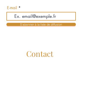
actualités en exclusivité
E-mail
S'abonner à la liste de diffusion
Contact
Jean-Philippe Auclair & Karolyne Mendes
Courtiers Immobiliers Résidentiels
jpauclair@royallepage.ca
- 514-516-3755
kmendes@royallepage.ca
- 514-516-3955
Administration :
service@lesauclair.ca
Royal Lepage Humania
Liens Utiles
Royal Lepage Canada :