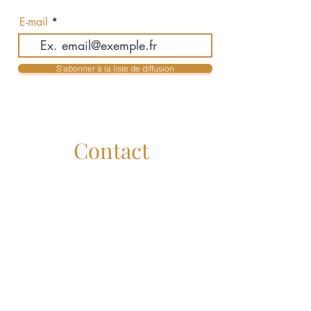
actualités en exclusivité
E-mail
S'abonner à la liste de diffusion
Contact
Jean-Philippe Auclair & Karolyne Mendes
Courtiers Immobiliers Résidentiels
jpauclair@royallepage.ca
- 514-516-3755
kmendes@royallepage.ca
- 514-516-3955
Administration :
service@lesauclair.ca
Royal Lepage Humania
Liens Utiles
Royal Lepage Canada :