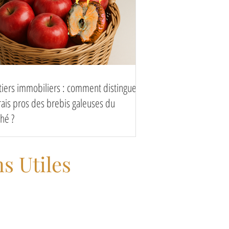
tiers immobiliers : comment distinguer
vrais pros des brebis galeuses du
hé ?
s Utiles
https://www.royallepage.ca/fr/
s://www.oaciq.com/fr
https://apciq.ca/