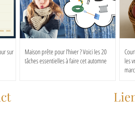
our sur
Maison prête pour l’hiver ? Voici les 20
Cour
tâches essentielles à faire cet automne
les 
marc
ct
Lien
 Karolyne Mendes
Royal Lepage Canada : 
 Résidentiels
OACIQ : http
APCIQ : 
a
- 514-516-3755
- 514-516-3955