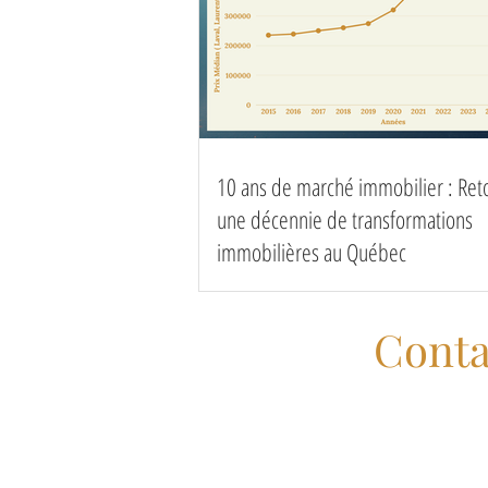
10 ans de marché immobilier : Ret
une décennie de transformations
immobilières au Québec
Conta
Jean-Philippe Auclair &
Courtiers Immobiliers
jpauclair@royallepage.c
kmendes@royallepage.ca