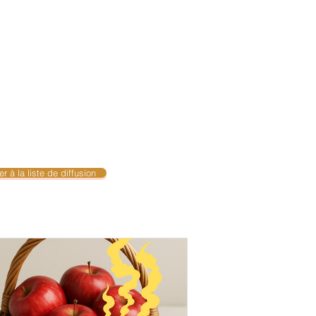
vité
r à la liste de diffusion