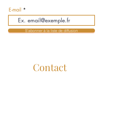
actualités en exclusivité
E-mail
S'abonner à la liste de diffusion
Contact
Jean-Philippe Auclair & Karolyne Mendes
Courtiers Immobiliers Résidentiels
jpauclair@royallepage.ca
- 514-516-3755
kmendes@royallepage.ca
- 514-516-3955
Administration :
service@lesauclair.ca
Royal Lepage Humania
Liens Utiles
Royal Lepage Canada :