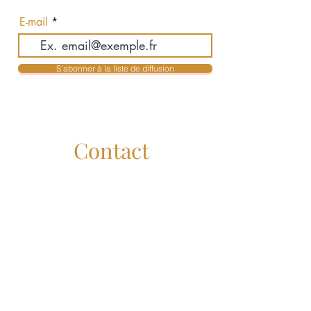
actualités en exclusivité
E-mail
S'abonner à la liste de diffusion
Contact
Jean-Philippe Auclair & Karolyne Mendes
Courtiers Immobiliers Résidentiels
jpauclair@royallepage.ca
- 514-516-3755
kmendes@royallepage.ca
- 514-516-3955
Administration :
service@lesauclair.ca
Royal Lepage Humania
Liens Utiles
Royal Lepage Canada :