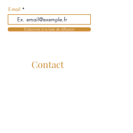
actualités en exclusivité
E-mail
S'abonner à la liste de diffusion
Contact
Jean-Philippe Auclair & Karolyne Mendes
Courtiers Immobiliers Résidentiels
jpauclair@royallepage.ca
- 514-516-3755
kmendes@royallepage.ca
- 514-516-3955
Administration :
service@lesauclair.ca
Royal Lepage Humania
Liens Utiles
Royal Lepage Canada :