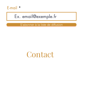
actualités en exclusivité
E-mail
S'abonner à la liste de diffusion
Contact
Jean-Philippe Auclair & Karolyne Mendes
Courtiers Immobiliers Résidentiels
jpauclair@royallepage.ca
- 514-516-3755
kmendes@royallepage.ca
- 514-516-3955
Administration :
service@lesauclair.ca
Royal Lepage Humania
Liens Utiles
Royal Lepage Canada :