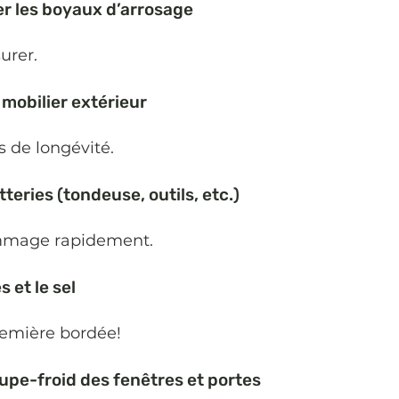
er les boyaux d’arrosage
surer.
 mobilier extérieur
s de longévité.
teries (tondeuse, outils, etc.)
ommage rapidement.
s et le sel
remière bordée!
coupe-froid des fenêtres et portes