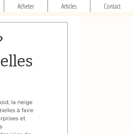
Acheter
Articles
Contact
?
elles
id, la neige 
elles à faire 
rprises et 
s 