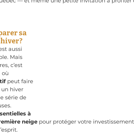
uébec — et même une petite invitation à profiter d
arer sa 
’hiver?
est aussi 
le. Mais 
es, c’est 
 où 
tif
 peut faire 
 un hiver 
e série de 
uses.
entielles à 
remière neige
 pour protéger votre investissement
’esprit.