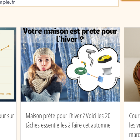
Voici les 20 tâches
comm
essentielles à faire cet
vrai
automne
gale
our sur
Maison prête pour l’hiver ? Voici les 20
Cour
tâches essentielles à faire cet automne
les 
marc