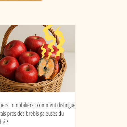
ent distinguer les
s pros des brebis
uses du marché ?
tiers immobiliers : comment distinguer
vrais pros des brebis galeuses du
hé ?