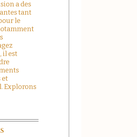
ision a des 
antes tant 
our le 
notamment 
s 
agez 
il est 
dre 
ments 
 et 
. Explorons 
s 