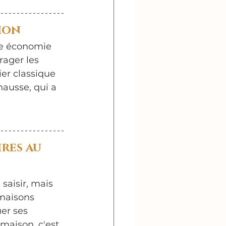
ion
ne économie 
rager les 
er classique 
ausse, qui a 
res au 
saisir, mais 
 maisons 
er ses 
maison, c'est 