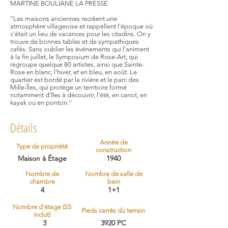
MARTINE BOULIANE LA PRESSE
''Les maisons anciennes recréent une
atmosphère villageoise et rappellent l'époque où
c'était un lieu de vacances pour les citadins. On y
trouve de bonnes tables et de sympathiques
cafés. Sans oublier les événements qui l'animent
à la fin juillet, le Symposium de Rose-Art, qui
regroupe quelque 80 artistes, ainsi que Sainte-
Rose en blanc, l'hiver, et en bleu, en août. Le
quartier est bordé par la rivière et le parc des
Mille-Îles, qui protège un territoire formé
notamment d'îles à découvrir, l'été, en canot, en
kayak ou en ponton.''
Détails
Année de
Type de propriété
construction
Maison à Étage
1940
Nombre de
Nombre de salle de
chambre
bain
4
1+1
Nombre d'étage (SS
Pieds carrés du terrain
inclut)
3
3920 PC