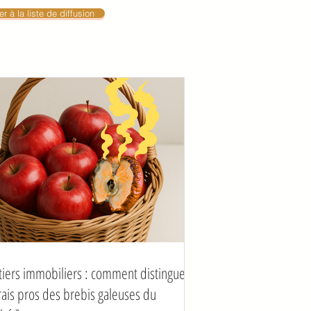
r à la liste de diffusion
tiers immobiliers : comment distinguer
vrais pros des brebis galeuses du